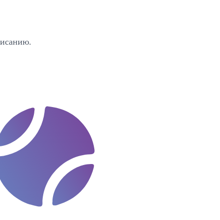
писанию.
t
e