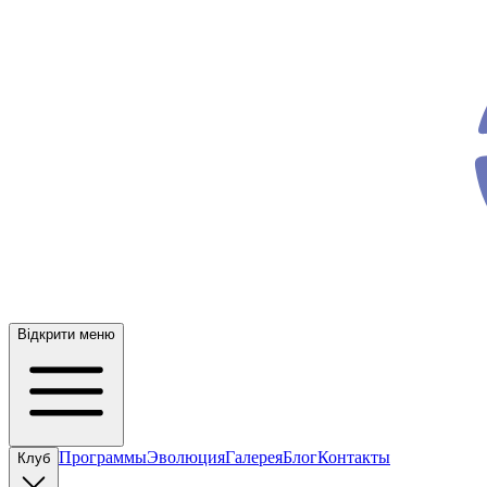
ev
o
Відкрити меню
Программы
Эволюция
Галерея
Блог
Контакты
Клуб