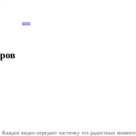
ua
ru
оров
т. Каждое видео передает частичку тех радостных момен