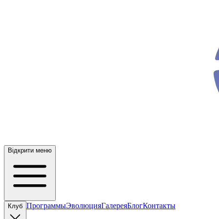
ev
o
Відкрити меню
Программы
Эволюция
Галерея
Блог
Контакты
Клуб