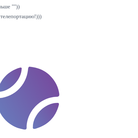
ьше ""))
 телепортацию!)))
t
e