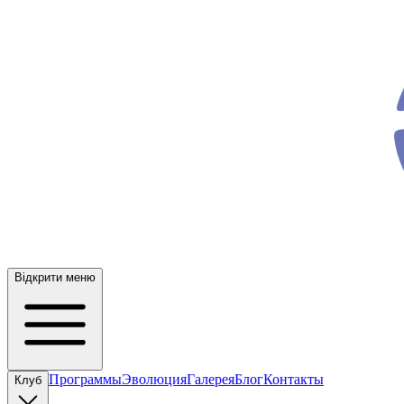
ev
o
Відкрити меню
Программы
Эволюция
Галерея
Блог
Контакты
Клуб