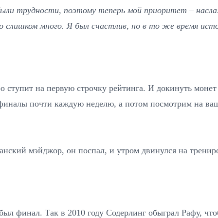
 были трудности, поэтому теперь мой приоритет – насла
о слишком много. Я был счастлив, но в то же время ис
о ступит на первую строчку рейтинга. И докинуть монет
 финалы почти каждую неделю, а потом посмотрим на ваш
канский мэйджор, он поспал, и утром двинулся на тренир
был финал. Так в 2010 году Содерлинг обыграл Рафу, чт