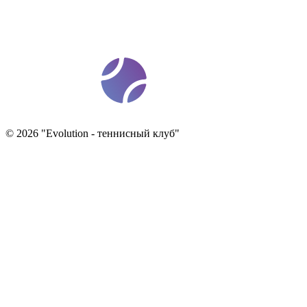
t
ennis
ev
o
©
2026
"
Evolution - теннисный клуб
"