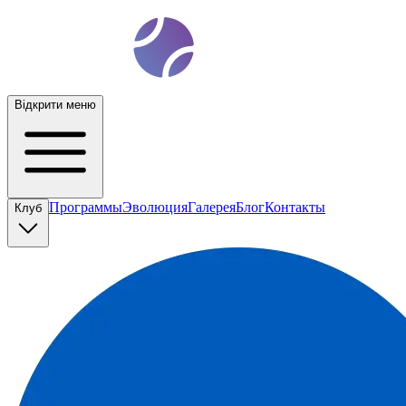
t
ennis
ev
o
Відкрити меню
Программы
Эволюция
Галерея
Блог
Контакты
Клуб