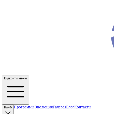
ev
o
Відкрити меню
Программы
Эволюция
Галерея
Блог
Контакты
Клуб