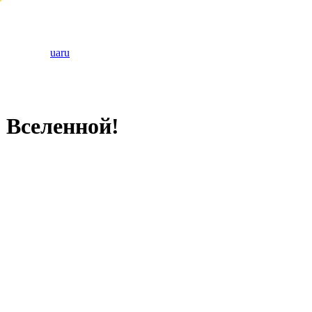
ua
ru
 Вселенной!