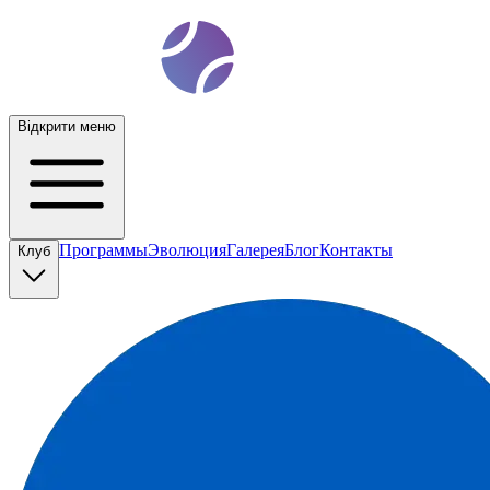
t
ennis
ev
o
Відкрити меню
Программы
Эволюция
Галерея
Блог
Контакты
Клуб