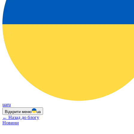
ua
ru
Відкрити меню
ua
←
Назад до блогу
Новини