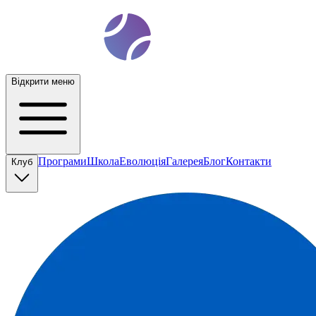
t
ennis
ev
o
Відкрити меню
Програми
Школа
Еволюція
Галерея
Блог
Контакти
Клуб