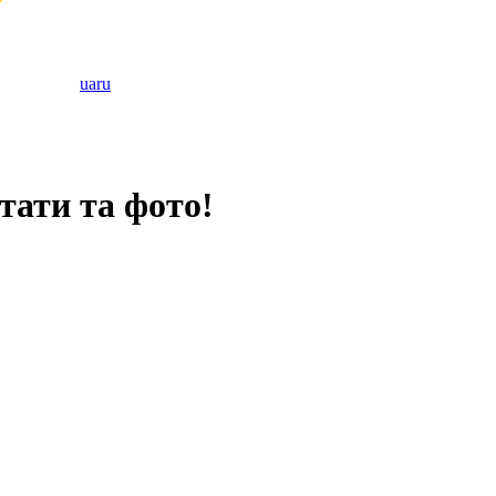
ua
ru
тати та фото!