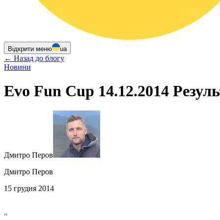
Відкрити меню
ua
←
Назад до блогу
Новини
Evo Fun Cup 14.12.2014 Резуль
Дмитро Перов
Дмитро Перов
15 грудня 2014
"