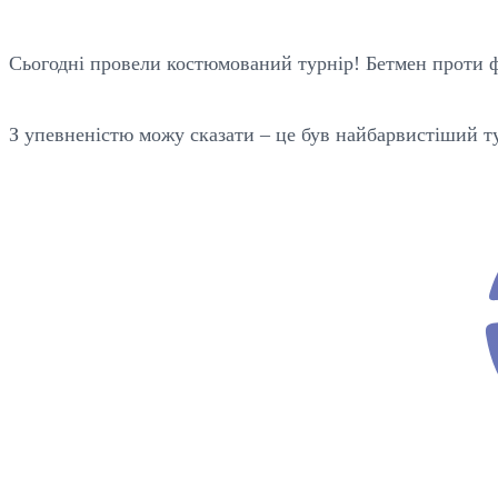
Сьогодні провели костюмований турнір! Бетмен проти ф
З упевненістю можу сказати – це був найбарвистіший тур
ev
o