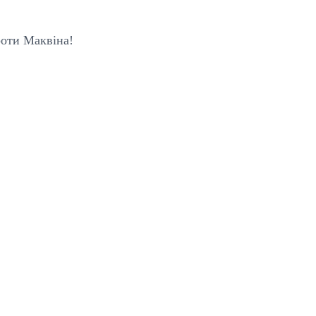
роти Маквіна!
nnis