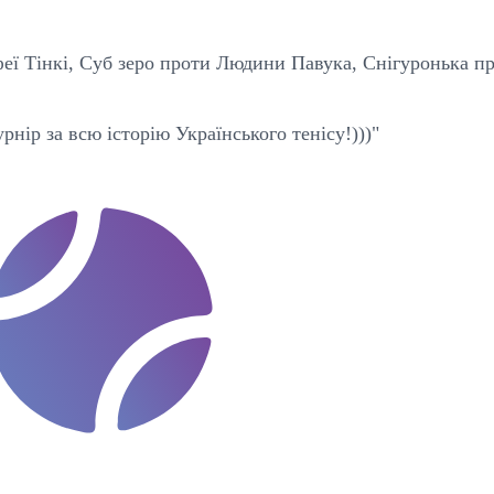
еї Тінкі, Суб зеро проти Людини Павука, Снігуронька п
нір за всю історію Українського тенісу!)))"
t
e