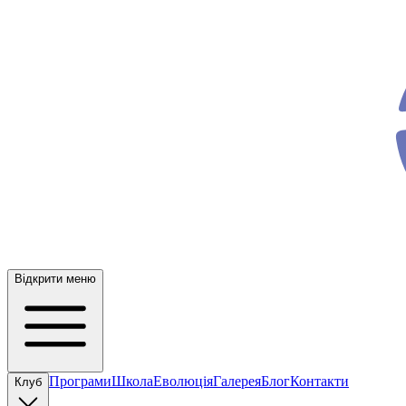
ev
o
Відкрити меню
Програми
Школа
Еволюція
Галерея
Блог
Контакти
Клуб