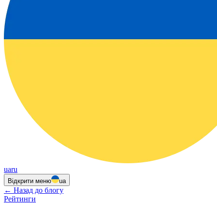
ua
ru
Відкрити меню
ua
←
Назад до блогу
Рейтинги