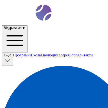
t
ennis
ev
o
Відкрити меню
Програми
Школа
Еволюція
Галерея
Блог
Контакти
Клуб