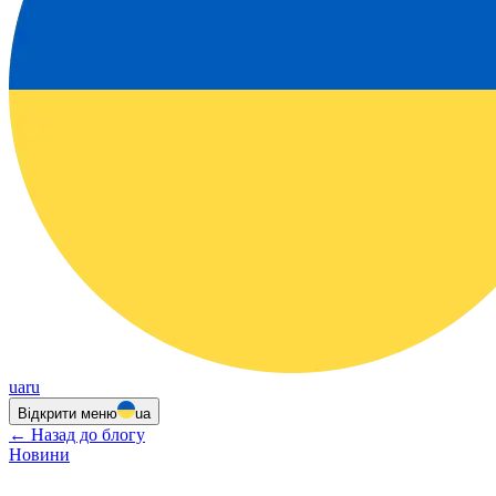
ua
ru
Відкрити меню
ua
←
Назад до блогу
Новини