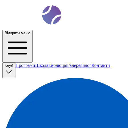
t
ennis
ev
o
Відкрити меню
Програми
Школа
Еволюція
Галерея
Блог
Контакти
Клуб