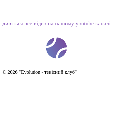
дивіться все відео на нашому youtube каналі
t
ennis
ev
o
©
2026
"
Evolution - тенісний клуб
"