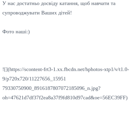
У нас достатньо досвіду катання, щоб навчати та
супроводжувати Ваших дітей!
Фото наші:)
![](https://scontent-frt3-1.xx.fbcdn.net/hphotos-xtp1/v/t1.0-
9/p720x720/11227656_15951
79330750900_8916187807072185096_n.jpg?
oh=47621d7df37f2ea8a37f9fd810d97cad&oe=56EC39FF)