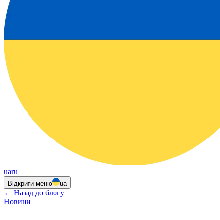
ua
ru
Відкрити меню
ua
←
Назад до блогу
Новини