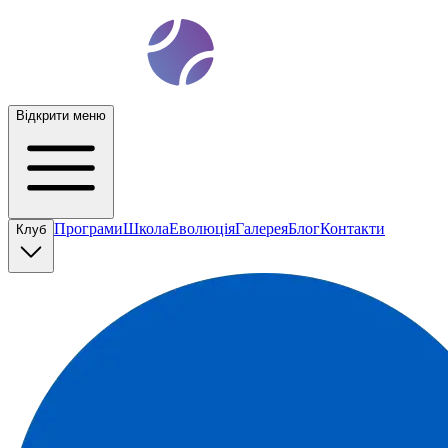
t
ennis
ev
o
Відкрити меню
Програми
Школа
Еволюція
Галерея
Блог
Контакти
Клуб