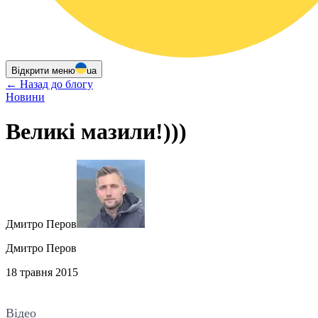
Відкрити меню
ua
←
Назад до блогу
Новини
Великі мазили!)))
Дмитро Перов
Дмитро Перов
18 травня 2015
Відео