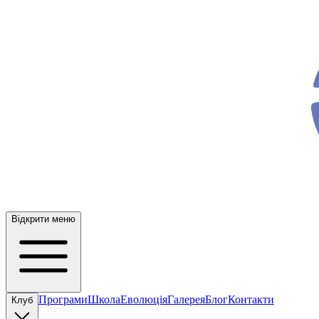
ev
o
Відкрити меню
Програми
Школа
Еволюція
Галерея
Блог
Контакти
Клуб