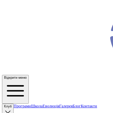
ev
o
Відкрити меню
Програми
Школа
Еволюція
Галерея
Блог
Контакти
Клуб