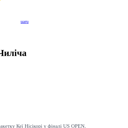
ua
ru
Чиліча
акетку Кеї Нісікорі у фіналі US OPEN.