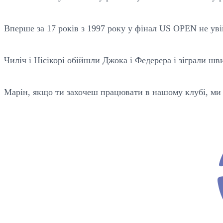
Вперше за 17 років з 1997 року у фінал US OPEN не ув
Чиліч і Нісікорі обійшли Джока і Федерера і зіграли ш
Марін, якщо ти захочеш працювати в нашому клубі, ми п
ev
o