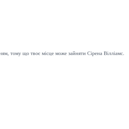
ням, тому що твоє місце може зайняти Сірена Вілліамс.
nnis