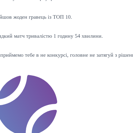
ійшов жоден гравець із ТОП 10.
видкий матч тривалістю 1 годину 54 хвилини.
риймемо тебе в не конкурсі, головне не затягуй з рішен
t
e