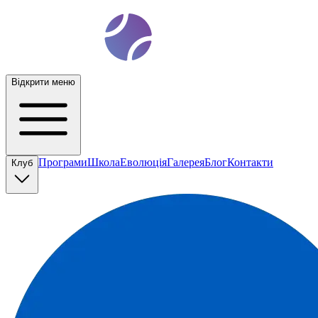
t
ennis
ev
o
Відкрити меню
Програми
Школа
Еволюція
Галерея
Блог
Контакти
Клуб