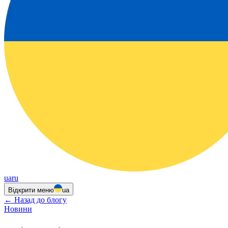
ua
ru
Відкрити меню
ua
←
Назад до блогу
Новини