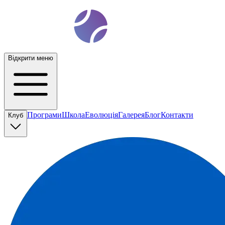
t
ennis
ev
o
Відкрити меню
Програми
Школа
Еволюція
Галерея
Блог
Контакти
Клуб