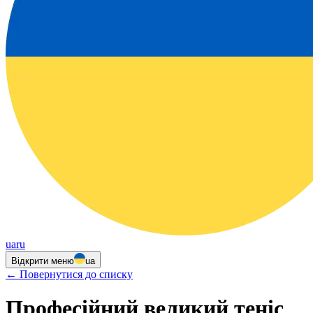
ua
ru
Відкрити меню
ua
←
Повернутися до списку
Професійний великий теніс