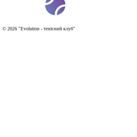
t
ennis
ev
o
©
2026
"
Evolution - тенісний клуб
"