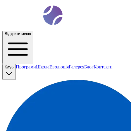
t
ennis
ev
o
Відкрити меню
Програми
Школа
Еволюція
Галерея
Блог
Контакти
Клуб