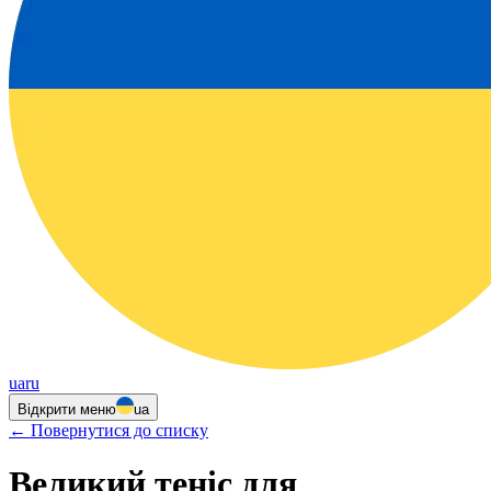
ua
ru
Відкрити меню
ua
←
Повернутися до списку
Великий теніс для